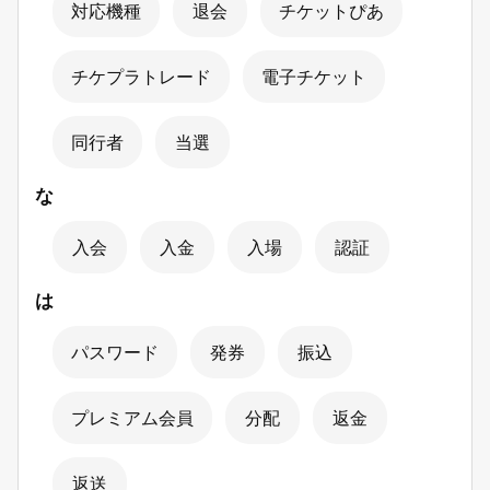
対応機種
退会
チケットぴあ
チケプラトレード
電子チケット
同行者
当選
な
入会
入金
入場
認証
は
パスワード
発券
振込
プレミアム会員
分配
返金
返送